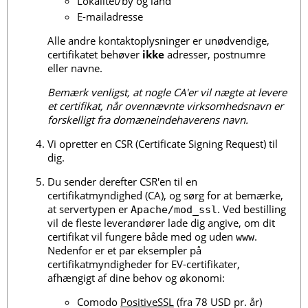
Lokalitet/by og land
E-mailadresse
Alle andre kontaktoplysninger er unødvendige,
certifikatet behøver
ikke
adresser, postnumre
eller navne.
Bemærk venligst, at nogle CA'er vil nægte at levere
et certifikat, når ovennævnte virksomhedsnavn er
forskelligt fra domæneindehaverens navn.
Vi opretter en CSR (Certificate Signing Request) til
dig.
Du sender derefter CSR'en til en
certifikatmyndighed (CA), og sørg for at bemærke,
at servertypen er
. Ved bestilling
Apache/mod_ssl
vil de fleste leverandører lade dig angive, om dit
certifikat vil fungere både med og uden
.
www
Nedenfor er et par eksempler på
certifikatmyndigheder for EV-certifikater,
afhængigt af dine behov og økonomi:
Comodo
PositiveSSL
(fra 78 USD pr. år)