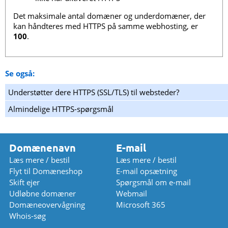
Det maksimale antal domæner og underdomæner, der
kan håndteres med HTTPS på samme webhosting, er
100
.
Se også:
Understøtter dere HTTPS (SSL/TLS) til websteder?
Almindelige HTTPS-spørgsmål
Domænenavn
E-mail
Læs mere / bestil
Læs mere / bestil
Flyt til Domæneshop
E-mail opsætning
Skift ejer
Spørgsmål om e-mail
Udløbne domæner
Webmail
Domæneovervågning
Microsoft 365
Whois-søg