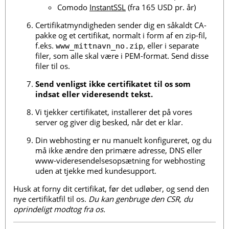
Comodo
InstantSSL
(fra 165 USD pr. år)
Certifikatmyndigheden sender dig en såkaldt CA-
pakke og et certifikat, normalt i form af en zip-fil,
f.eks.
, eller i separate
www_mittnavn_no.zip
filer, som alle skal være i PEM-format. Send disse
filer til os.
Send venligst ikke certifikatet til os som
indsat eller videresendt tekst.
Vi tjekker certifikatet, installerer det på vores
server og giver dig besked, når det er klar.
Din webhosting er nu manuelt konfigureret, og du
må ikke ændre den primære adresse, DNS eller
www-videresendelsesopsætning for webhosting
uden at tjekke med kundesupport.
Husk at forny dit certifikat, før det udløber, og send den
nye certifikatfil til os.
Du kan genbruge den CSR, du
oprindeligt modtog fra os.