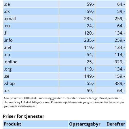
.de
59,-
64,-
.dk
59,-
59,-
.email
235,-
259,-
.eu
24,-
64,-
.fi
120,-
134,-
.info
235,-
259,-
.net
119,-
134,-
.no
54,-
114,-
.online
25,-
329,-
.org
119,-
134,-
.se
149,-
159,-
.shop
55,-
389,-
.uk
59,-
64,-
Alle priser er i DKK ekskl. moms og gælder for kunder udenfor Norge. Privatpersoner i
Danmark og EU skal tilføje moms. Priserne opdateres en gang om måneden baseret på
gældende valutakurser.
Priser for tjenester
Produkt
Opstartsgebyr
Derefter