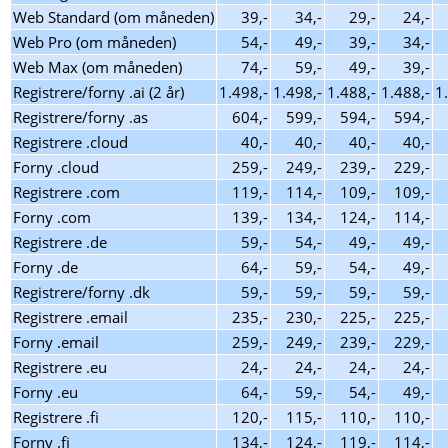
Web Standard (om måneden)
39,-
34,-
29,-
24,-
Web Pro (om måneden)
54,-
49,-
39,-
34,-
Web Max (om måneden)
74,-
59,-
49,-
39,-
Registrere/forny .ai (2 år)
1.498,-
1.498,-
1.488,-
1.488,-
1
Registrere/forny .as
604,-
599,-
594,-
594,-
Registrere .cloud
40,-
40,-
40,-
40,-
Forny .cloud
259,-
249,-
239,-
229,-
Registrere .com
119,-
114,-
109,-
109,-
Forny .com
139,-
134,-
124,-
114,-
Registrere .de
59,-
54,-
49,-
49,-
Forny .de
64,-
59,-
54,-
49,-
Registrere/forny .dk
59,-
59,-
59,-
59,-
Registrere .email
235,-
230,-
225,-
225,-
Forny .email
259,-
249,-
239,-
229,-
Registrere .eu
24,-
24,-
24,-
24,-
Forny .eu
64,-
59,-
54,-
49,-
Registrere .fi
120,-
115,-
110,-
110,-
Forny .fi
134,-
124,-
119,-
114,-