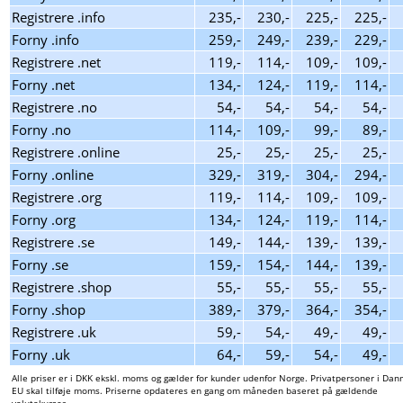
Registrere .info
235,-
230,-
225,-
225,-
Forny .info
259,-
249,-
239,-
229,-
Registrere .net
119,-
114,-
109,-
109,-
Forny .net
134,-
124,-
119,-
114,-
Registrere .no
54,-
54,-
54,-
54,-
Forny .no
114,-
109,-
99,-
89,-
Registrere .online
25,-
25,-
25,-
25,-
Forny .online
329,-
319,-
304,-
294,-
Registrere .org
119,-
114,-
109,-
109,-
Forny .org
134,-
124,-
119,-
114,-
Registrere .se
149,-
144,-
139,-
139,-
Forny .se
159,-
154,-
144,-
139,-
Registrere .shop
55,-
55,-
55,-
55,-
Forny .shop
389,-
379,-
364,-
354,-
Registrere .uk
59,-
54,-
49,-
49,-
Forny .uk
64,-
59,-
54,-
49,-
Alle priser er i DKK ekskl. moms og gælder for kunder udenfor Norge. Privatpersoner i Dan
EU skal tilføje moms. Priserne opdateres en gang om måneden baseret på gældende