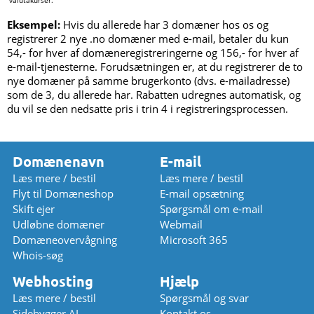
valutakurser.
Eksempel:
Hvis du allerede har 3 domæner hos os og
registrerer 2 nye .no domæner med e-mail, betaler du kun
54,- for hver af domæneregistreringerne og 156,- for hver af
e-mail-tjenesterne. Forudsætningen er, at du registrerer de to
nye domæner på samme brugerkonto (dvs. e-mailadresse)
som de 3, du allerede har. Rabatten udregnes automatisk, og
du vil se den nedsatte pris i trin 4 i registreringsprocessen.
Domænenavn
E-mail
Læs mere / bestil
Læs mere / bestil
Flyt til Domæneshop
E-mail opsætning
Skift ejer
Spørgsmål om e-mail
Udløbne domæner
Webmail
Domæneovervågning
Microsoft 365
Whois-søg
Webhosting
Hjælp
Læs mere / bestil
Spørgsmål og svar
Sidebygger AI
Kontakt os