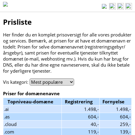
Prisliste
Her finder du en komplet prisoversigt for alle vores produkter
og services. Bemærk, at prisen for at have et domænenavn er
todelt: Prisen for selve domænenavnet (registreringsgebyr/
årsgebyr), samt prisen for eventuelle tjenester tilknyttet
domænet (e-mail, webhosting mv.). Hvis du kun har brug for
DNS, eller du har dine egne navneservere, skal du ikke betale
for yderligere tjenester.
Vis kategori:
Priser for domænenavne
Topniveau-domæne
Registrering
Fornyelse
.ai
1.498,-
1.498,-
.as
604,-
604,-
.cloud
40,-
259,-
.com
119,-
139,-