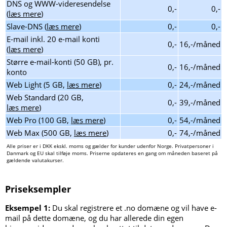
DNS og WWW-videresendelse
0,-
0,-
(
læs mere
)
Slave-DNS (
læs mere
)
0,-
0,-
E-mail inkl. 20 e-mail konti
0,-
16,-/måned
(
læs mere
)
Større e-mail-konti (50 GB), pr.
0,-
16,-/måned
konto
Web Light (5 GB,
læs mere
)
0,-
24,-/måned
Web Standard (20 GB,
0,-
39,-/måned
læs mere
)
Web Pro (100 GB,
læs mere
)
0,-
54,-/måned
Web Max (500 GB,
læs mere
)
0,-
74,-/måned
Alle priser er i DKK ekskl. moms og gælder for kunder udenfor Norge. Privatpersoner i
Danmark og EU skal tilføje moms. Priserne opdateres en gang om måneden baseret på
gældende valutakurser.
Priseksempler
Eksempel 1:
Du skal registrere et .no domæne og vil have e-
mail på dette domæne, og du har allerede din egen