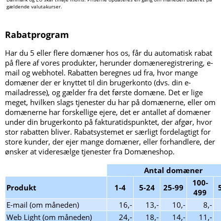
gældende valutakurser.
Rabatprogram
Har du 5 eller flere domæner hos os, får du automatisk rabat
på flere af vores produkter, herunder domæneregistrering, e-
mail og webhotel. Rabatten beregnes ud fra, hvor mange
domæner der er knyttet til din brugerkonto (dvs. din e-
mailadresse), og gælder fra det første domæne. Det er lige
meget, hvilken slags tjenester du har på domænerne, eller om
domænerne har forskellige ejere, det er antallet af domæner
under din brugerkonto på fakturatidspunktet, der afgør, hvor
stor rabatten bliver. Rabatsystemet er særligt fordelagtigt for
store kunder, der ejer mange domæner, eller forhandlere, der
ønsker at videresælge tjenester fra Domæneshop.
Antal domæner
100-
Produkt
1-4
5-24
25-99
499
E-mail (om måneden)
16,-
13,-
10,-
8,-
Web Light (om måneden)
24,-
18,-
14,-
11,-