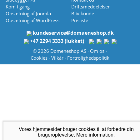
Kom i gang
Driftsmeddelelser
Opsætning af Joomla
Bliv kunde
Opsætning af WordPress
Prisliste
kundeservice
@
domaeneshop.dk
+47 2294 3333 (lukket)
© 2026 Domeneshop AS ·
Om os
·
Cookies
·
Vilkår
·
Fortrolighedspolitik
Vores hjemmesider bruger cookies til at forbedre din
brugeroplevelse.
Mere information
.