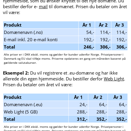
hjemmeside, som du ønsker knyttet til det nye domæne. Du
bestiller derfor e-
mail
til domænet. Prisen du betaler om året
vil være:
Produkt
År 1
År 2
År 3
Domænenavn (.no)
54,-
114,-
114,-
E-mail inkl. 20 e-mail konti
192,-
192,-
192,-
Total
246,-
306,-
306,-
Alle priser er i DKK ekskl. moms og gælder for kunder udenfor Norge. Privatpersoner i
Danmark og EU skal tilføje moms. Priserne opdateres en gang om måneden baseret på
gældende valutakurser.
Eksempel 2:
Du vil registrere et .eu-domæne og har ikke
allerede din egen hjemmeside. Du bestiller derfor
Web Light
.
Prisen du betaler om året vil være:
Produkt
År 1
År 2
År 3
Domænenavn (.eu)
24,-
64,-
64,-
Web Light (5 GB)
288,-
288,-
288,-
Total
312,-
352,-
352,-
Alle priser er i DKK ekskl. moms og gælder for kunder udenfor Norge. Privatpersoner i
Danmark og EU skal tilføje moms. Priserne opdateres en gang om måneden baseret på