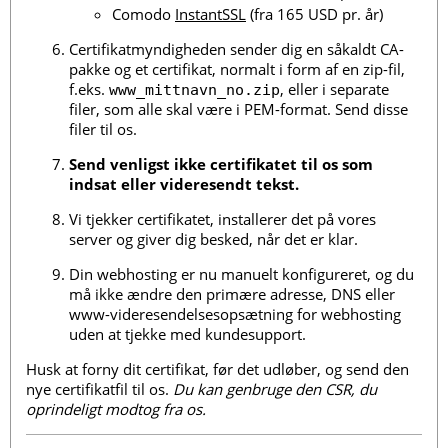
Comodo
InstantSSL
(fra 165 USD pr. år)
Certifikatmyndigheden sender dig en såkaldt CA-
pakke og et certifikat, normalt i form af en zip-fil,
f.eks.
, eller i separate
www_mittnavn_no.zip
filer, som alle skal være i PEM-format. Send disse
filer til os.
Send venligst ikke certifikatet til os som
indsat eller videresendt tekst.
Vi tjekker certifikatet, installerer det på vores
server og giver dig besked, når det er klar.
Din webhosting er nu manuelt konfigureret, og du
må ikke ændre den primære adresse, DNS eller
www-videresendelsesopsætning for webhosting
uden at tjekke med kundesupport.
Husk at forny dit certifikat, før det udløber, og send den
nye certifikatfil til os.
Du kan genbruge den CSR, du
oprindeligt modtog fra os.