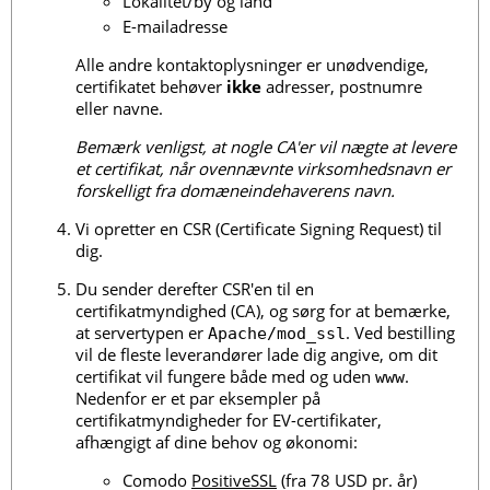
Lokalitet/by og land
E-mailadresse
Alle andre kontaktoplysninger er unødvendige,
certifikatet behøver
ikke
adresser, postnumre
eller navne.
Bemærk venligst, at nogle CA'er vil nægte at levere
et certifikat, når ovennævnte virksomhedsnavn er
forskelligt fra domæneindehaverens navn.
Vi opretter en CSR (Certificate Signing Request) til
dig.
Du sender derefter CSR'en til en
certifikatmyndighed (CA), og sørg for at bemærke,
at servertypen er
. Ved bestilling
Apache/mod_ssl
vil de fleste leverandører lade dig angive, om dit
certifikat vil fungere både med og uden
.
www
Nedenfor er et par eksempler på
certifikatmyndigheder for EV-certifikater,
afhængigt af dine behov og økonomi:
Comodo
PositiveSSL
(fra 78 USD pr. år)