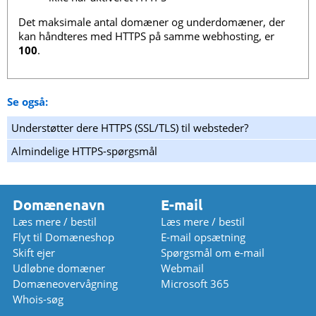
Det maksimale antal domæner og underdomæner, der
kan håndteres med HTTPS på samme webhosting, er
100
.
Se også:
Understøtter dere HTTPS (SSL/TLS) til websteder?
Almindelige HTTPS-spørgsmål
Domænenavn
E-mail
Læs mere / bestil
Læs mere / bestil
Flyt til Domæneshop
E-mail opsætning
Skift ejer
Spørgsmål om e-mail
Udløbne domæner
Webmail
Domæneovervågning
Microsoft 365
Whois-søg