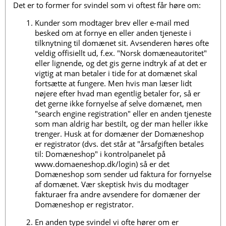
Det er to former for svindel som vi oftest får høre om:
Kunder som modtager brev eller e-mail med
besked om at fornye en eller anden tjeneste i
tilknytning til domænet sit. Avsenderen høres ofte
veldig offisiellt ud, f.ex. "Norsk domæneautoritet"
eller lignende, og det gis gerne indtryk af at det er
vigtig at man betaler i tide for at domænet skal
fortsætte at fungere. Men hvis man læser lidt
nøjere efter hvad man egentlig betaler for, så er
det gerne ikke fornyelse af selve domænet, men
"search engine registration" eller en anden tjeneste
som man aldrig har bestilt, og der man heller ikke
trenger. Husk at for domæner der Domæneshop
er registrator (dvs. det står at "årsafgiften betales
til: Domæneshop" i kontrolpanelet på
www.domaeneshop.dk/login) så er det
Domæneshop som sender ud faktura for fornyelse
af domænet. Vær skeptisk hvis du modtager
fakturaer fra andre avsendere for domæner der
Domæneshop er registrator.
En anden type svindel vi ofte hører om er