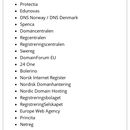
Protectia
Edunovas
DNS Norway / DNS Denmark
Spenca
Domäncentralen
Regcentralen
Registreringscentralen
Swereg
DomainForum EU
24 One
Bolerino
Norsk Internet Register
Nordisk Domänhantering
Nordic Domain Hosting
Registreringsbolaget
RegistreringSelskapet
Europe Web Agency
Princita
Netreg