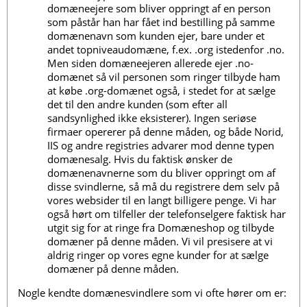
domæneejere som bliver oppringt af en person
som påstår han har fået ind bestilling på samme
domænenavn som kunden ejer, bare under et
andet topniveaudomæne, f.ex. .org istedenfor .no.
Men siden domæneejeren allerede ejer .no-
domænet så vil personen som ringer tilbyde ham
at købe .org-domænet også, i stedet for at sælge
det til den andre kunden (som efter all
sandsynlighed ikke eksisterer). Ingen seriøse
firmaer opererer på denne måden, og både Norid,
IIS og andre registries advarer mod denne typen
domænesalg. Hvis du faktisk ønsker de
domænenavnerne som du bliver oppringt om af
disse svindlerne, så må du registrere dem selv på
vores websider til en langt billigere penge. Vi har
også hørt om tilfeller der telefonselgere faktisk har
utgit sig for at ringe fra Domæneshop og tilbyde
domæner på denne måden. Vi vil presisere at vi
aldrig ringer op vores egne kunder for at sælge
domæner på denne måden.
Nogle kendte domænesvindlere som vi ofte hører om er: