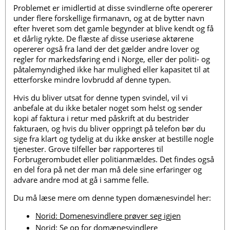
Problemet er imidlertid at disse svindlerne ofte opererer
under flere forskellige firmanavn, og at de bytter navn
efter hveret som det gamle begynder at blive kendt og få
et dårlig rykte. De flæste af disse useriøse aktørene
opererer også fra land der det gælder andre lover og
regler for markedsføring end i Norge, eller der politi- og
påtalemyndighed ikke har mulighed eller kapasitet til at
etterforske mindre lovbrudd af denne typen.
Hvis du bliver utsat for denne typen svindel, vil vi
anbefale at du ikke betaler noget som helst og sender
kopi af faktura i retur med påskrift at du bestrider
fakturaen, og hvis du bliver oppringt på telefon bør du
sige fra klart og tydelig at du ikke ønsker at bestille nogle
tjenester. Grove tilfeller bør rapporteres til
Forbrugerombudet eller politianmældes. Det findes også
en del fora på net der man må dele sine erfaringer og
advare andre mod at gå i samme felle.
Du må læse mere om denne typen domænesvindel her:
Norid: Domenesvindlere prøver seg igjen
Norid: Se op for domænesvindlere