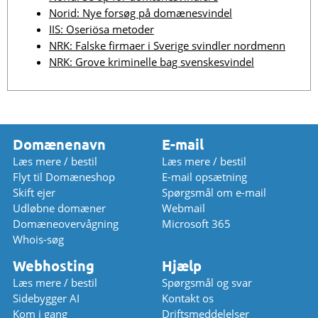
Norid: Nye forsøg på domænesvindel
IIS: Oseriösa metoder
NRK: Falske firmaer i Sverige svindler nordmenn
NRK: Grove kriminelle bag svenskesvindel
Domænenavn
E-mail
Læs mere / bestil
Læs mere / bestil
Flyt til Domæneshop
E-mail opsætning
Skift ejer
Spørgsmål om e-mail
Udløbne domæner
Webmail
Domæneovervågning
Microsoft 365
Whois-søg
Webhosting
Hjælp
Læs mere / bestil
Spørgsmål og svar
Sidebygger AI
Kontakt os
Kom i gang
Driftsmeddelelser