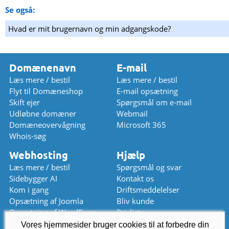
Se også:
Hvad er mit brugernavn og min adgangskode?
Domænenavn
E-mail
Læs mere / bestil
Læs mere / bestil
Flyt til Domæneshop
E-mail opsætning
Skift ejer
Spørgsmål om e-mail
Udløbne domæner
Webmail
Domæneovervågning
Microsoft 365
Whois-søg
Webhosting
Hjælp
Læs mere / bestil
Spørgsmål og svar
Sidebygger AI
Kontakt os
Kom i gang
Driftsmeddelelser
Opsætning af Joomla
Bliv kunde
Opsætning af WordPress
Prisliste
Vores hjemmesider bruger cookies til at forbedre din