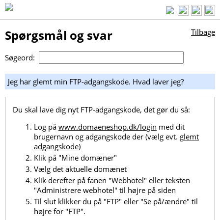
Spørgsmål og svar
Tilbage
Søgeord:
Jeg har glemt min FTP-adgangskode. Hvad laver jeg?
Du skal lave dig nyt FTP-adgangskode, det gør du så:
Log på
www.domaeneshop.dk/login
med dit
brugernavn og adgangskode der (vælg evt.
glemt
adgangskode
)
Klik på "Mine domæner"
Vælg det aktuelle domænet
Klik derefter på fanen "Webhotel" eller teksten
"Administrere webhotel" til højre på siden
Til slut klikker du på "FTP" eller "Se på/ændre" til
højre for "FTP".