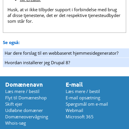
Husk, at vi ikke tilbyder support i forbindelse med brug
af disse tjenestene, det er det respektive tjenesteudbyder
som står for.
Se også:
Har dere forslag til en webbaseret hjemmesidegenerator?
Hvordan installerer jeg Drupal 8?
Domænenavn
E-mail
Læs mere / bestil
Læs mere / bestil
Flyt til Domæneshop
E-mail opsætning
Skift ejer
Spørgsmål om e-mail
Udløbne domæner
Webmail
Domæneovervågning
Microsoft 365
Whois-søg