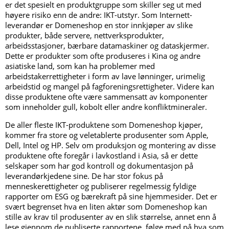
er det spesielt en produktgruppe som skiller seg ut med
høyere risiko enn de andre: IKT-utstyr. Som Internett-
leverandør er Domeneshop en stor innkjøper av slike
produkter, både servere, nettverksprodukter,
arbeidsstasjoner, bærbare datamaskiner og dataskjermer.
Dette er produkter som ofte produseres i Kina og andre
asiatiske land, som kan ha problemer med
arbeidstakerrettigheter i form av lave lønninger, urimelig
arbeidstid og mangel på fagforeningsrettigheter. Videre kan
disse produktene ofte være sammensatt av komponenter
som inneholder gull, kobolt eller andre konfliktmineraler.
De aller fleste IKT-produktene som Domeneshop kjøper,
kommer fra store og veletablerte produsenter som Apple,
Dell, Intel og HP. Selv om produksjon og montering av disse
produktene ofte foregår i lavkostland i Asia, så er dette
selskaper som har god kontroll og dokumentasjon på
leverandørkjedene sine. De har stor fokus på
menneskerettigheter og publiserer regelmessig fyldige
rapporter om ESG og bærekraft på sine hjemmesider. Det er
svært begrenset hva en liten aktør som Domeneshop kan
stille av krav til produsenter av en slik størrelse, annet enn å
lese gjennom de publiserte rapportene, følge med på hva som