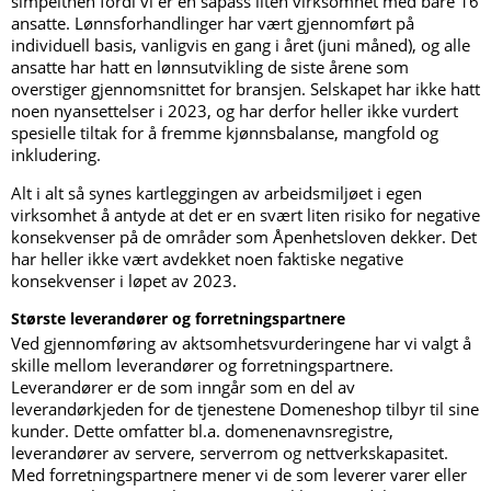
simpelthen fordi vi er en såpass liten virksomhet med bare 16
ansatte. Lønnsforhandlinger har vært gjennomført på
individuell basis, vanligvis en gang i året (juni måned), og alle
ansatte har hatt en lønnsutvikling de siste årene som
overstiger gjennomsnittet for bransjen. Selskapet har ikke hatt
noen nyansettelser i 2023, og har derfor heller ikke vurdert
spesielle tiltak for å fremme kjønnsbalanse, mangfold og
inkludering.
Alt i alt så synes kartleggingen av arbeidsmiljøet i egen
virksomhet å antyde at det er en svært liten risiko for negative
konsekvenser på de områder som Åpenhetsloven dekker. Det
har heller ikke vært avdekket noen faktiske negative
konsekvenser i løpet av 2023.
Største leverandører og forretningspartnere
Ved gjennomføring av aktsomhetsvurderingene har vi valgt å
skille mellom leverandører og forretningspartnere.
Leverandører er de som inngår som en del av
leverandørkjeden for de tjenestene Domeneshop tilbyr til sine
kunder. Dette omfatter bl.a. domenenavnsregistre,
leverandører av servere, serverrom og nettverkskapasitet.
Med forretningspartnere mener vi de som leverer varer eller