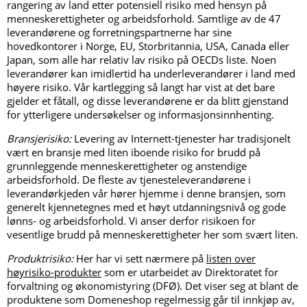
rangering av land etter potensiell risiko med hensyn på
menneskerettigheter og arbeidsforhold. Samtlige av de 47
leverandørene og forretningspartnerne har sine
hovedkontorer i Norge, EU, Storbritannia, USA, Canada eller
Japan, som alle har relativ lav risiko på OECDs liste. Noen
leverandører kan imidlertid ha underleverandører i land med
høyere risiko. Vår kartlegging så langt har vist at det bare
gjelder et fåtall, og disse leverandørene er da blitt gjenstand
for ytterligere undersøkelser og informasjonsinnhenting.
Bransjerisiko:
Levering av Internett-tjenester har tradisjonelt
vært en bransje med liten iboende risiko for brudd på
grunnleggende menneskerettigheter og anstendige
arbeidsforhold. De fleste av tjenesteleverandørene i
leverandørkjeden vår hører hjemme i denne bransjen, som
generelt kjennetegnes med et høyt utdanningsnivå og gode
lønns- og arbeidsforhold. Vi anser derfor risikoen for
vesentlige brudd på menneskerettigheter her som svært liten.
Produktrisiko:
Her har vi sett nærmere på
listen over
høyrisiko-produkter
som er utarbeidet av Direktoratet for
forvaltning og økonomistyring (DFØ). Det viser seg at blant de
produktene som Domeneshop regelmessig går til innkjøp av,