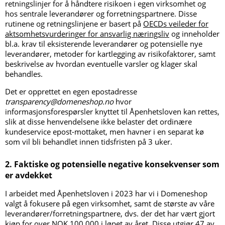
retningslinjer for å håndtere risikoen i egen virksomhet og
hos sentrale leverandører og forretningspartnere. Disse
rutinene og retningslinjene er basert på
OECDs veileder for
aktsomhetsvurderinger for ansvarlig næringsliv
og inneholder
bl.a. krav til eksisterende leverandører og potensielle nye
leverandører, metoder for kartlegging av risikofaktorer, samt
beskrivelse av hvordan eventuelle varsler og klager skal
behandles.
Det er opprettet en egen epostadresse
transparency@domeneshop.no
hvor
informasjonsforespørsler knyttet til Åpenhetsloven kan rettes,
slik at disse henvendelsene ikke belaster det ordinære
kundeservice epost-mottaket, men havner i en separat kø
som vil bli behandlet innen tidsfristen på 3 uker.
2. Faktiske og potensielle negative konsekvenser som
er avdekket
I arbeidet med Åpenhetsloven i 2023 har vi i Domeneshop
valgt å fokusere på egen virksomhet, samt de største av våre
leverandører/forretningspartnere, dvs. der det har vært gjort
kjøp for over NOK 100.000 i løpet av året. Disse utgjør 47 av