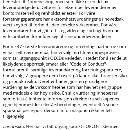
tjenester til Domeneshop, men som ikke er en del av
leverandørkjeden. Dette er for eksempel leverandører av
kontormateriell og renholdstjenester. For våre
forretningspartnere har aktsomhetsvurderingene i hovedsak
vært knyttet til forhold i den enkelte virksomhet. For våre
leverandører har vi gått ett steg videre og kartlagt hvordan
virksomheten forholder seg til sine underleverandører.
For de 47 største leverandørene og forretningspartnerne som
vi har sett nærmere på, har vi valgt en tilnærmingsprosess
som tar utgangspunkt i OECDs veileder. I stedet for å sende ut
likelydende spørreskjemaer eller "Code of Conduct"-
formularer til samtlige leverandører og forretningspartnere,
har vi valgt å gruppere dem basert på landrisiko, bransjerisiko
og produktrisiko. Deretter har vi gjort en grundigere
vurdering av de virksomhetene som har havnet i en gruppe
med middels eller høy risiko. En slik vurdering innebærer
som oftest å innhente informasjon direkte fra selskapenes
egne hjemmesider eller årsberetninger, eventuelt å sende
spørsmål per e-post dersom informasjonen ikke er lett
tilgjengelig.
Landrisiko:
Her har vi tatt utgangspunkt i OECDs liste med