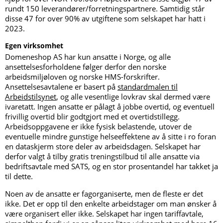
rundt 150 leverandører/forretningspartnere. Samtidig står
disse 47 for over 90% av utgiftene som selskapet har hatt i
2023.
Egen virksomhet
Domeneshop AS har kun ansatte i Norge, og alle
ansettelsesforholdene følger derfor den norske
arbeidsmiljøloven og norske HMS-forskrifter.
Ansettelsesavtalene er basert på
standardmalen til
Arbeidstilsynet
, og alle vesentlige lovkrav skal dermed være
ivaretatt. Ingen ansatte er pålagt å jobbe overtid, og eventuell
frivillig overtid blir godtgjort med et overtidstillegg.
Arbeidsoppgavene er ikke fysisk belastende, utover de
eventuelle mindre gunstige helseeffektene av å sitte i ro foran
en dataskjerm store deler av arbeidsdagen. Selskapet har
derfor valgt å tilby gratis treningstilbud til alle ansatte via
bedriftsavtale med SATS, og en stor prosentandel har takket ja
til dette.
Noen av de ansatte er fagorganiserte, men de fleste er det
ikke. Det er opp til den enkelte arbeidstager om man ønsker å
være organisert eller ikke. Selskapet har ingen tariffavtale,