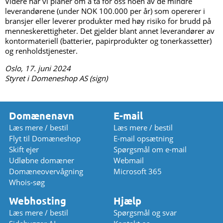
Videre har vi planer om å ta for oss noen av de mindre
leverandørene (under NOK 100.000 per år) som opererer i
bransjer eller leverer produkter med høy risiko for brudd på
menneskerettigheter. Det gjelder blant annet leverandører av
kontormateriell (batterier, papirprodukter og tonerkassetter)
og renholdstjenester.
Oslo, 17. juni 2024
Styret i Domeneshop AS (sign)
Domænenavn
E-mail
Læs mere / bestil
Læs mere / bestil
Flyt til Domæneshop
E-mail opsætning
Skift ejer
Spørgsmål om e-mail
Udløbne domæner
Webmail
Domæneovervågning
Microsoft 365
Whois-søg
Webhosting
Hjælp
Læs mere / bestil
Spørgsmål og svar