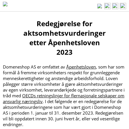
Redegjørelse for
aktsomhetsvurderinger
etter Åpenhetsloven
2023
Domeneshop AS er omfattet av
Åpenhetsloven
, som har som
formål å fremme virksomheters respekt for grunnleggende
menneskerettigheter og anstendige arbeidsforhold. Loven
pålegger større virksomheter å gjøre aktsomhetsvurderinger
av egen virksomhet, leverandørkjede og forretningspartnere i
tråd med
OECDs retningslinjer for flernasjonale selskaper om
ansvarlig næringsliv
. I det følgende er en redegjørelse for de
aktsomhetsvurderingene som har vært gjort i Domeneshop
AS i perioden 1. januar til 31. desember 2023. Redegjørelsen
vil bli oppdatert innen 30. juni hvert år, eller ved vesentlige
endringer.