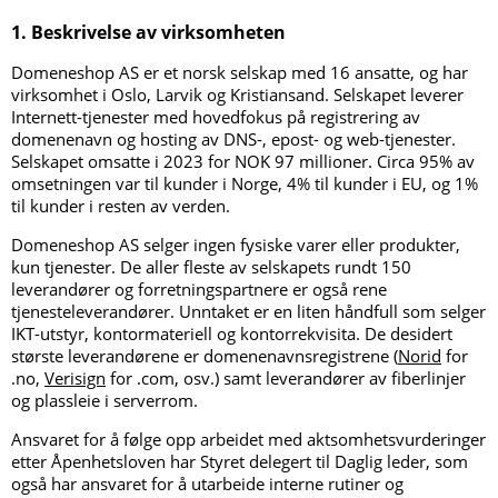
1. Beskrivelse av virksomheten
Domeneshop AS er et norsk selskap med 16 ansatte, og har
virksomhet i Oslo, Larvik og Kristiansand. Selskapet leverer
Internett-tjenester med hovedfokus på registrering av
domenenavn og hosting av DNS-, epost- og web-tjenester.
Selskapet omsatte i 2023 for NOK 97 millioner. Circa 95% av
omsetningen var til kunder i Norge, 4% til kunder i EU, og 1%
til kunder i resten av verden.
Domeneshop AS selger ingen fysiske varer eller produkter,
kun tjenester. De aller fleste av selskapets rundt 150
leverandører og forretningspartnere er også rene
tjenesteleverandører. Unntaket er en liten håndfull som selger
IKT-utstyr, kontormateriell og kontorrekvisita. De desidert
største leverandørene er domenenavnsregistrene (
Norid
for
.no,
Verisign
for .com, osv.) samt leverandører av fiberlinjer
og plassleie i serverrom.
Ansvaret for å følge opp arbeidet med aktsomhetsvurderinger
etter Åpenhetsloven har Styret delegert til Daglig leder, som
også har ansvaret for å utarbeide interne rutiner og