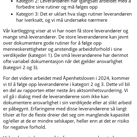
Kategori 2: Leverandøren har igangsatt arbeidet med å
forbedre sine rutiner og må følges opp
Kategori 3: Det er uklart hva slags rutiner leverandøren
har iverksatt, og vi må undersøke nærmere
Vår kartlegging viser at vi har noen få store leverandører og
mange små leverandører. De store leverandørene kan jevnt
over dokumentere gode rutiner for å følge opp
menneskerettigheter og anstendige arbeidsforhold i sine
verdikjeder (kategori 1). De små leverandørene har derimot
ofte variabel dokumentasjon når det gjelder ansvarlighet
(kategori 2 og 3).
For det videre arbeidet med Åpenhetsloven i 2024, kommer
vi til å følge opp leverandørene i kategori 2 og 3. Dette vil bli
en del av rapporten etter neste års aktsomhetsvurdering. Vi
vil gå i dialog med de leverandørene som ikke kan
dokumentere ansvarlighet i sin verdikjede eller at slikt arbeid
er påbegynt. Erfaringene med disse leverandørene så langt
tilsier at for de fleste dreier det seg om manglende kapasitet
og/eller at de er mindre selskaper, heller enn at det er risiko
for negative forhold.