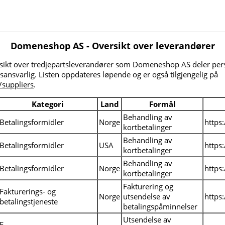
Domeneshop AS - Oversikt over leverandører
rsikt over tredjepartsleverandører som Domeneshop AS deler pe
ansvarlig. Listen oppdateres løpende og er også tilgjengelig på
suppliers
.
Kategori
Land
Formål
Behandling av
Betalingsformidler
Norge
https
kortbetalinger
Behandling av
Betalingsformidler
USA
https
kortbetalinger
Behandling av
Betalingsformidler
Norge
https
kortbetalinger
Fakturering og
Fakturerings- og
Norge
utsendelse av
https
betalingstjeneste
betalingspåminnelser
Utsendelse av
E-