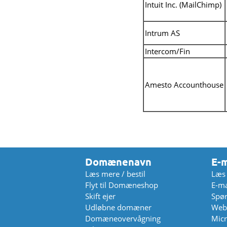
Intuit Inc. (MailChimp)
Intrum AS
Intercom/Fin
Amesto Accounthouse
Domænenavn
E-m
Læs mere / bestil
Læs 
Flyt til Domæneshop
E-ma
Skift ejer
Spør
Udløbne domæner
Web
Domæneovervågning
Micr