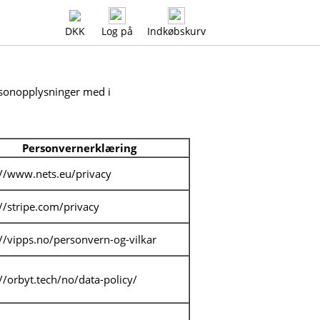
DKK
Log på
Indkøbskurv
rsonopplysninger med i
Personvernerklæring
://www.nets.eu/privacy
://stripe.com/privacy
://vipps.no/personvern-og-vilkar
://orbyt.tech/no/data-policy/