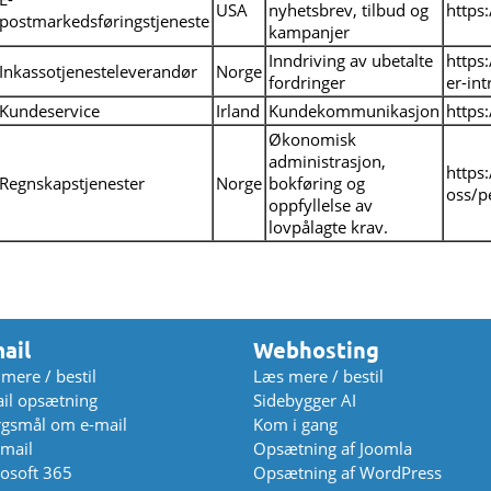
USA
nyhetsbrev, tilbud og
https
postmarkedsføringstjeneste
kampanjer
Inndriving av ubetalte
https
Inkassotjenesteleverandør
Norge
fordringer
er-in
Kundeservice
Irland
Kundekommunikasjon
https
Økonomisk
administrasjon,
https
Regnskapstjenester
Norge
bokføring og
oss/p
oppfyllelse av
lovpålagte krav.
ail
Webhosting
mere / bestil
Læs mere / bestil
il opsætning
Sidebygger AI
gsmål om e-mail
Kom i gang
mail
Opsætning af Joomla
osoft 365
Opsætning af WordPress