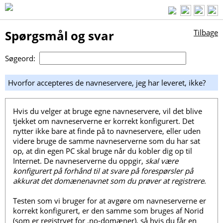
Spørgsmål og svar
Tilbage
Søgeord:
Hvorfor accepteres de navneservere, jeg har leveret, ikke?
Hvis du velger at bruge egne navneservere, vil det blive
tjekket om navneserverne er korrekt konfigurert. Det
nytter ikke bare at finde på to navneservere, eller uden
videre bruge de samme navneserverne som du har sat
op, at din egen PC skal bruge når du kobler dig op til
Internet. De navneserverne du oppgir,
skal være
konfigurert på forhånd til at svare på forespørsler på
akkurat det domænenavnet som du prøver at registrere
.
Testen som vi bruger for at avgøre om navneserverne er
korrekt konfigurert, er den samme som bruges af Norid
(som er
registryet
for .no-domæner), så hvis du får en