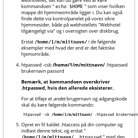
webhotellet, det kan du gøre ved at køre
kommandoen "
" som viser hvilken
echo $HOME
mappe dit hjemmeområde ligger i. Du kan også
finde dette via kontrolpanelet på vores sikre
hjemmesider, både på webhotellets "Webhotel
tilgængeligt via" og i oversigten over diskbrug.
Erstat
i de følgende
/home/1/m/mittnavn/
eksempler med hvad der end er det faktiske
hjemområde.
htpasswd -csb
/home/1/m/mittnavn/
.htpasswd
brukernavn passord
Bemærk, at kommandoen overskriver
.htpasswd, hvis den allerede eksisterer.
For at tilføje et
andet
brugernavn og adgangskode
skal du køre følgende kommando:
htpasswd -sb 
/home/1/m/mittnavn/
 .htpasswd brukernavn
Opret en fil kaldet .htaccess på din computer og
indtast denne tekst, og erstat "
" med den
/home/1/m/mittnavn/
.htpasswd