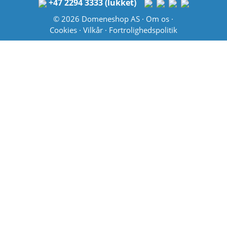
+47 2294 3333 (lukket)
© 2026 Domeneshop AS ·
Om os
·
Cookies
·
Vilkår
·
Fortrolighedspolitik