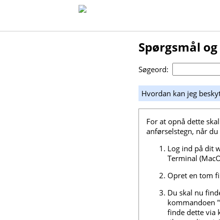
Spørgsmål og
Søgeord:
Hvordan kan jeg besk
For at opnå dette ska
anførselstegn, når d
Log ind på dit
Terminal (MacO
Opret en tom fi
Du skal nu find
kommandoen 
finde dette via