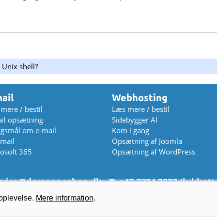
 Unix shell?
ail
Webhosting
mere / bestil
Læs mere / bestil
il opsætning
Sidebygger AI
gsmål om e-mail
Kom i gang
mail
Opsætning af Joomla
osoft 365
Opsætning af WordPress
vice
@
domaeneshop.dk
+47 2294 3333 (lukket)
2026 Domeneshop AS ·
Om os
·
Cookies
·
Vilkår
·
Fortrolighedspol
roplevelse.
Mere information
.