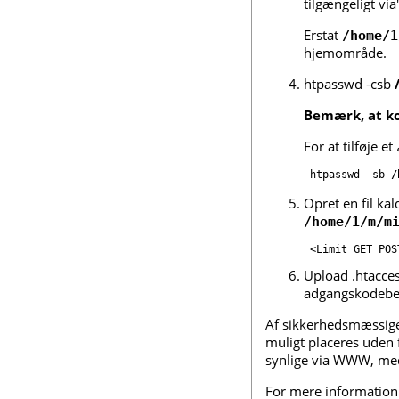
tilgængeligt via
Erstat
/home/1
hjemområde.
htpasswd -csb
Bemærk, at ko
For at tilføje et
htpasswd -sb 
/
Opret en fil ka
/home/1/m/m
<Limit GET POS
Upload .htacces
adgangskodebesk
Af sikkerhedsmæssige 
muligt placeres uden 
synlige via WWW, medm
For mere information