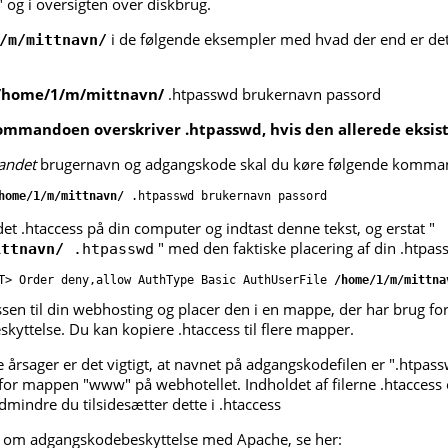
" og i oversigten over diskbrug.
i de følgende eksempler med hvad der end er det
/m/mittnavn/
/home/1/m/mittnavn/
.htpasswd brukernavn passord
mmandoen overskriver .htpasswd, hvis den allerede eksist
andet
brugernavn og adgangskode skal du køre følgende komma
home/1/m/mittnavn/
 .htpasswd brukernavn passord
ldet .htaccess på din computer og indtast denne tekst, og erstat "
" med den faktiske placering af din .htpa
ittnavn/
.htpasswd
T> Order deny,allow AuthType Basic AuthUserFile 
/home/1/m/mittna
sen til din webhosting og placer den i en mappe, der har brug fo
yttelse. Du kan kopiere .htaccess til flere mapper.
årsager er det vigtigt, at navnet på adgangskodefilen er ".htpas
for mappen "www" på webhotellet. Indholdet af filerne .htaccess 
indre du tilsidesætter dette i .htaccess
 om adgangskodebeskyttelse med Apache, se her: