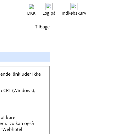
DKK
Log på
Indkøbskurv
Tilbage
ende: (Inkluder ikke
ureCRT (Windows),
 at køre
r i. Du kan også
s "Webhotel