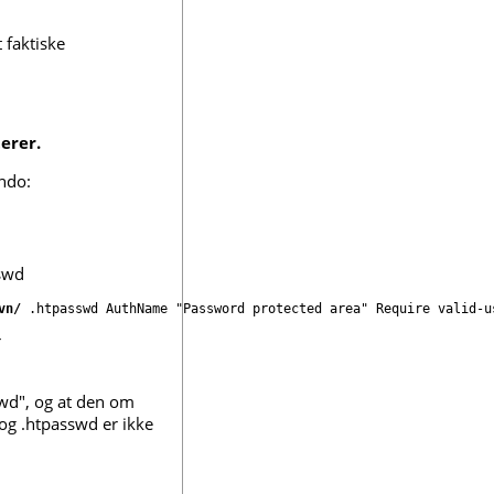
 faktiske
erer.
ndo:
sswd
vn/
 .htpasswd AuthName "Password protected area" Require valid-u
r
swd", og at den om
og .htpasswd er ikke