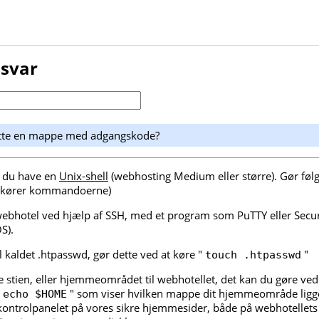
 svar
ytte en mappe med adgangskode?
l du have en
Unix-shell
(webhosting Medium eller større). Gør følg
u kører kommandoerne)
 webhotel ved hjælp af SSH, med et program som PuTTY eller Sec
S).
l kaldet .htpasswd, gør dette ved at køre "
"
touch .htpasswd
e stien, eller hjemmeområdet til webhotellet, det kan du gøre ved
"
" som viser hvilken mappe dit hjemmeområde ligge
echo $HOME
 kontrolpanelet på vores sikre hjemmesider, både på webhotellet