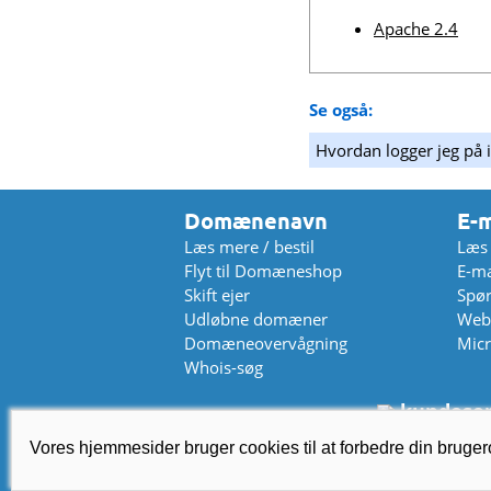
Apache 2.4
Se også:
Hvordan logger jeg på i
Domænenavn
E-m
Læs mere / bestil
Læs 
Flyt til Domæneshop
E-ma
Skift ejer
Spør
Udløbne domæner
Web
Domæneovervågning
Micr
Whois-søg
kundeser
© 
Vores hjemmesider bruger cookies til at forbedre din bruge