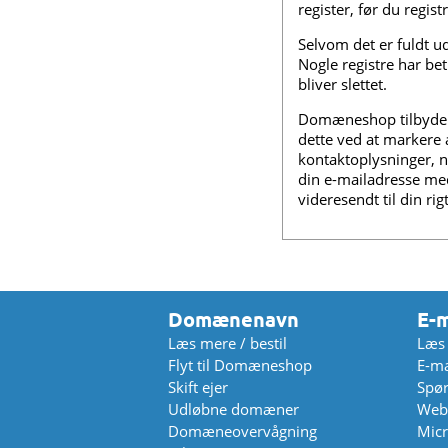
register, før du regi
Selvom det er fuldt ud
Nogle registre har bet
bliver slettet.
Domæneshop tilbyder d
dette ved at markere 
kontaktoplysninger, n
din e-mailadresse me
videresendt til din ri
Domænenavn
E-m
Læs mere / bestil
Læs 
Flyt til Domæneshop
E-ma
Skift ejer
Spør
Udløbne domæner
Web
Domæneovervågning
Micr