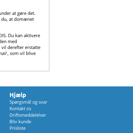
under at gøre det.
er du, at domænet
OIS. Du kan aktivere
siden med
i vil derefter erstatte
ail
, som vil blive
Hjælp
Spørgsmål og svar
Kontakt os
Driftsmeddelelser
Bliv kunde
Prisliste