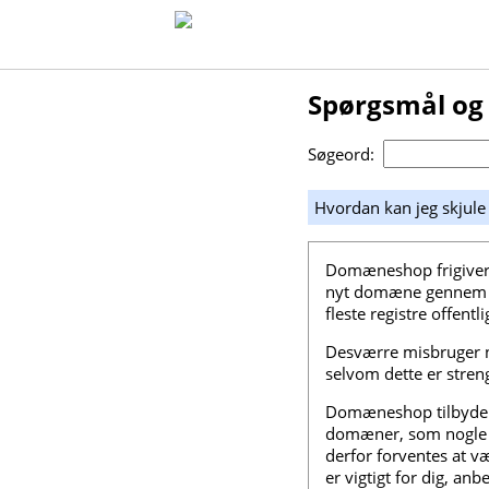
Spørgsmål og
Søgeord:
Hvordan kan jeg skjul
Domæneshop frigiver i
nyt domæne gennem os
fleste registre offen
Desværre misbruger n
selvom dette er stren
Domæneshop tilbyder 
domæner, som nogle a
derfor forventes at v
er vigtigt for dig, an