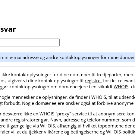
 svar
e min e-mailadresse og andre kontaktoplysninger for mine domæ
kke kontaktoplysninger for dine domæner til tredjeparter, men n
, afgiver vi dine kontaktoplysninger til
registret
for det releva
tliggør kontaktoplysninger om domæneejere i en såkaldt
WHOIS
-d
ogle mennesker de oplysninger, de finder i WHOIS, til at udsen
gt forbudt. Nogle domæneejere ønsker også at forblive anonyme af
desværre ikke en WHOIS "proxy" service til at anonymisere kont
ndre registratorer gør. Navn, adresse og telefonnummer, som du
ære tilgængelige via WHOIS, afhængig af hvilket topdomæne der er
befaler vi, at du tjekker vilkårene og betingelserne og WHOIS-politi