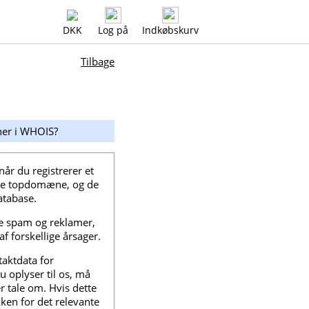
DKK
Log på
Indkøbskurv
Tilbage
ner i WHOIS?
år du registrerer et
nte topdomæne, og de
atabase.
de spam og reklamer,
 forskellige årsager.
aktdata for
 oplyser til os, må
 tale om. Hvis dette
kken for det relevante