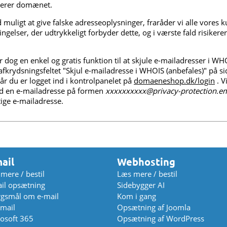
strerer domænet.
 muligt at give falske adresseoplysninger, fraråder vi alle vores k
ingelser, der udtrykkeligt forbyder dette, og i værste fald risiker
og en enkel og gratis funktion til at skjule e-mailadresser i WH
afkrydsningsfeltet "Skjul e-mailadresse i WHOIS (anbefales)" på 
år du er logget ind i kontrolpanelet på
domaeneshop.dk/login
. V
d en e-mailadresse på formen
xxxxxxxxxx@privacy-protection.em
gtige e-mailadresse.
ail
Webhosting
mere / bestil
Læs mere / bestil
il opsætning
Sidebygger AI
gsmål om e-mail
Kom i gang
mail
Opsætning af Joomla
osoft 365
Opsætning af WordPress