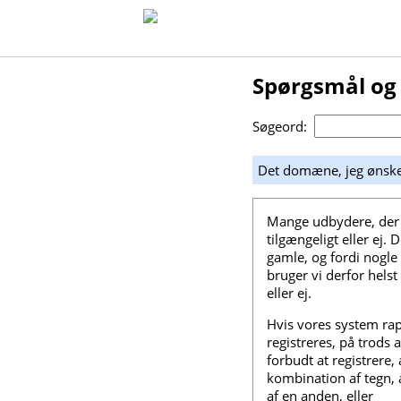
Spørgsmål og
Søgeord:
Det domæne, jeg ønsker
Mange udbydere, der 
tilgængeligt eller ej.
gamle, og fordi nogl
bruger vi derfor hels
eller ej.
Hvis vores system rapp
registreres, på trods 
forbudt at registrere, 
kombination af tegn, 
af en anden, eller