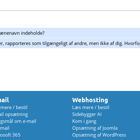
mænenavn indeholde?
, rapporteres som tilgængeligt af andre, men ikke af dig. Hvorfo
ail
Webhosting
mere / bestil
Læs mere / bestil
il opsætning
Sidebygger AI
gsmål om e-mail
Kom i gang
mail
Opsætning af Joomla
osoft 365
Opsætning af WordPress