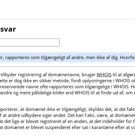
 svar
, rapporteres som tilgængeligt af andre, men ikke af dig. Hvorfo
tilbyder registrering af domænenavne, bruger
WHOIS
til at afg
 Dette er dog ikke en sikker metode, fordi oplysningerne i WHOIS of
e reserverede navne ofte rapporteres som tilgængelige i WHOIS
t andre og mere pålidelige kilder end WHOIS til at finde ud af, om
orterer, at domænet ikke er tilgængeligt, skyldes det, at det fakt
af at andre udbydere siger andet. Det kan f.eks. være, at domænet 
at det lige er blevet registreret af en anden, at det indeholder for f
at domænet er blevet suspenderet eller sat i karantæne efter at væ