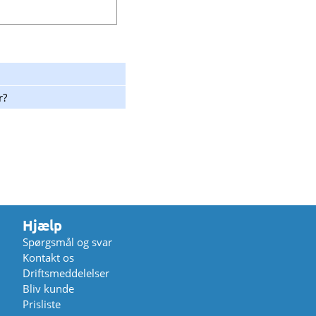
r?
Hjælp
Spørgsmål og svar
Kontakt os
Driftsmeddelelser
Bliv kunde
Prisliste