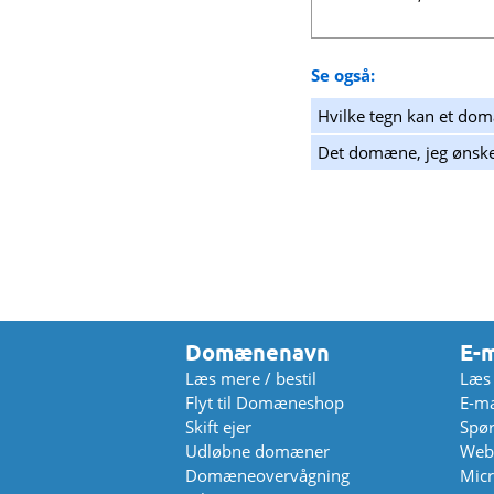
Se også:
Hvilke tegn kan et do
Det domæne, jeg ønsker
Domænenavn
E-m
Læs mere / bestil
Læs 
Flyt til Domæneshop
E-ma
Skift ejer
Spør
Udløbne domæner
Web
Domæneovervågning
Micr