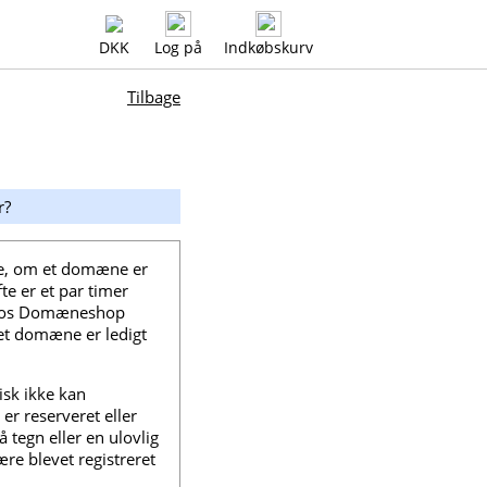
DKK
Log på
Indkøbskurv
Tilbage
r?
øre, om et domæne er
te er et par timer
. Hos Domæneshop
 et domæne er ledigt
isk ikke kan
er reserveret eller
å tegn eller en ulovlig
re blevet registreret