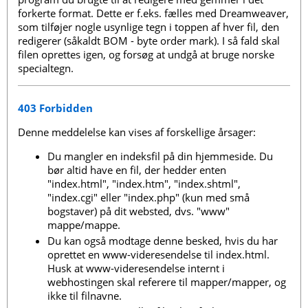
forkerte format. Dette er f.eks. fælles med Dreamweaver,
som tilføjer nogle usynlige tegn i toppen af hver fil, den
redigerer (såkaldt BOM - byte order mark). I så fald skal
filen oprettes igen, og forsøg at undgå at bruge norske
specialtegn.
403 Forbidden
Denne meddelelse kan vises af forskellige årsager:
Du mangler en indeksfil på din hjemmeside. Du
bør altid have en fil, der hedder enten
"index.html", "index.htm", "index.shtml",
"index.cgi" eller "index.php" (kun med små
bogstaver) på dit websted, dvs. "www"
mappe/mappe.
Du kan også modtage denne besked, hvis du har
oprettet en www-videresendelse til index.html.
Husk at www-videresendelse internt i
webhostingen skal referere til mapper/mapper, og
ikke til filnavne.