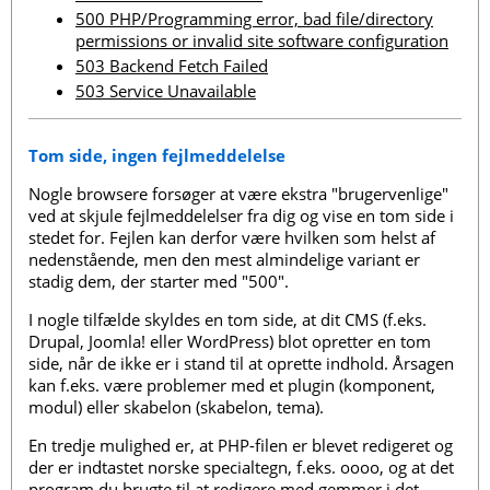
500 PHP/Programming error, bad file/directory
permissions or invalid site software configuration
503 Backend Fetch Failed
503 Service Unavailable
Tom side, ingen fejlmeddelelse
Nogle browsere forsøger at være ekstra "brugervenlige"
ved at skjule fejlmeddelelser fra dig og vise en tom side i
stedet for. Fejlen kan derfor være hvilken som helst af
nedenstående, men den mest almindelige variant er
stadig dem, der starter med "500".
I nogle tilfælde skyldes en tom side, at dit CMS (f.eks.
Drupal, Joomla! eller WordPress) blot opretter en tom
side, når de ikke er i stand til at oprette indhold. Årsagen
kan f.eks. være problemer med et plugin (komponent,
modul) eller skabelon (skabelon, tema).
En tredje mulighed er, at PHP-filen er blevet redigeret og
der er indtastet norske specialtegn, f.eks. oooo, og at det
program du brugte til at redigere med gemmer i det