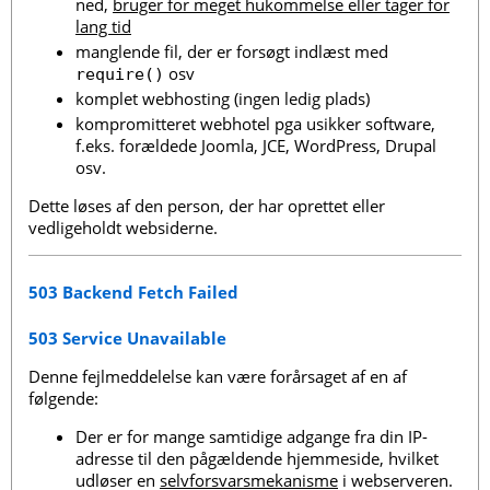
ned,
bruger for meget hukommelse eller tager for
lang tid
manglende fil, der er forsøgt indlæst med
osv
require()
komplet webhosting (ingen ledig plads)
kompromitteret webhotel pga usikker software,
f.eks. forældede Joomla, JCE, WordPress, Drupal
osv.
Dette løses af den person, der har oprettet eller
vedligeholdt websiderne.
503 Backend Fetch Failed
503 Service Unavailable
Denne fejlmeddelelse kan være forårsaget af en af
følgende:
Der er for mange samtidige adgange fra din IP-
adresse til den pågældende hjemmeside, hvilket
udløser en
selvforsvarsmekanisme
i webserveren.