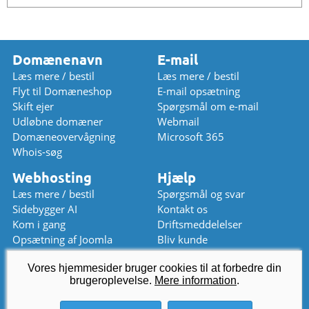
Domænenavn
E-mail
Læs mere / bestil
Læs mere / bestil
Flyt til Domæneshop
E-mail opsætning
Skift ejer
Spørgsmål om e-mail
Udløbne domæner
Webmail
Domæneovervågning
Microsoft 365
Whois-søg
Webhosting
Hjælp
Læs mere / bestil
Spørgsmål og svar
Sidebygger AI
Kontakt os
Kom i gang
Driftsmeddelelser
Opsætning af Joomla
Bliv kunde
Opsætning af WordPress
Prisliste
Vores hjemmesider bruger cookies til at forbedre din
kundeservice
brugeroplevelse.
@
Mere information
domaeneshop.dk
.
+47 2294 3333 (lukket)