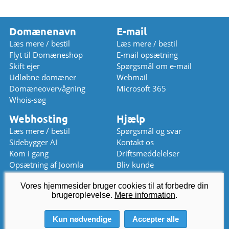
Domænenavn
E-mail
Læs mere / bestil
Læs mere / bestil
Flyt til Domæneshop
E-mail opsætning
Skift ejer
Spørgsmål om e-mail
Udløbne domæner
Webmail
Domæneovervågning
Microsoft 365
Whois-søg
Webhosting
Hjælp
Læs mere / bestil
Spørgsmål og svar
Sidebygger AI
Kontakt os
Kom i gang
Driftsmeddelelser
Opsætning af Joomla
Bliv kunde
Opsætning af WordPress
Prisliste
Vores hjemmesider bruger cookies til at forbedre din
kundeservice
brugeroplevelse.
@
Mere information
domaeneshop.dk
.
+47 2294 3333 (lukket)
Kun nødvendige
Accepter alle
© 2026 Domeneshop AS ·
Om os
·