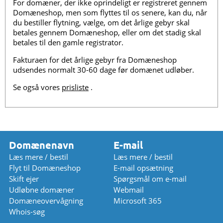
For domæner, der ikke oprindeligt er registreret gennem
Domæneshop, men som flyttes til os senere, kan du, når
du bestiller flytning, vælge, om det årlige gebyr skal
betales gennem Domæneshop, eller om det stadig skal
betales til den gamle registrator.
Fakturaen for det årlige gebyr fra Domæneshop
udsendes normalt 30-60 dage før domænet udløber.
Se også vores
prisliste
.
Domænenavn
E-mail
Læs mere / bestil
Læs mere / bestil
Flyt til Domæneshop
E-mail opsætning
Skift ejer
Spørgsmål om e-mail
Udløbne domæner
Webmail
Domæneovervågning
Microsoft 365
Whois-søg