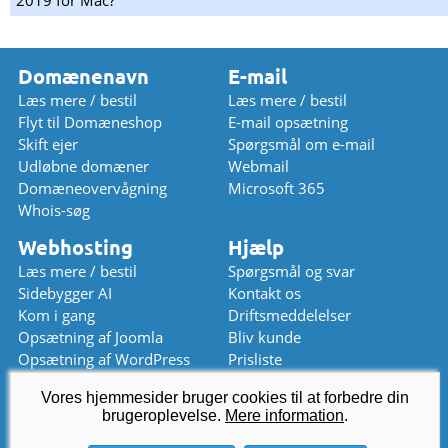
2019 for Mac?
Domænenavn
E-mail
Læs mere / bestil
Læs mere / bestil
Flyt til Domæneshop
E-mail opsætning
Skift ejer
Spørgsmål om e-mail
Udløbne domæner
Webmail
Domæneovervågning
Microsoft 365
Whois-søg
Webhosting
Hjælp
Læs mere / bestil
Spørgsmål og svar
Sidebygger AI
Kontakt os
Kom i gang
Driftsmeddelelser
Opsætning af Joomla
Bliv kunde
Opsætning af WordPress
Prisliste
kundeservice
@
domaeneshop.dk
Vores hjemmesider bruger cookies til at forbedre din
brugeroplevelse.
Mere information
.
+47 2294 3333 (lukket)