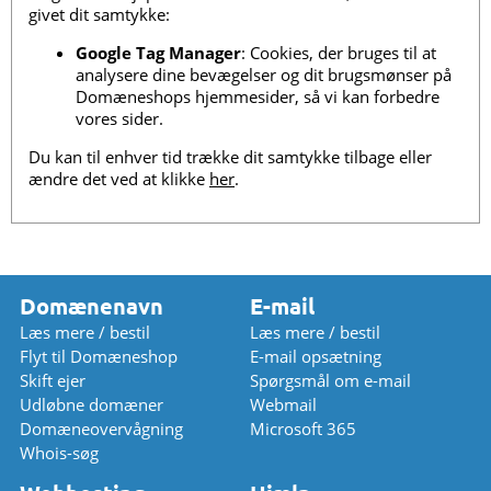
givet dit samtykke:
Google Tag Manager
: Cookies, der bruges til at
analysere dine bevægelser og dit brugsmønser på
Domæneshops hjemmesider, så vi kan forbedre
vores sider.
Du kan til enhver tid trække dit samtykke tilbage eller
ændre det ved at klikke
her
.
Domænenavn
E-mail
Læs mere / bestil
Læs mere / bestil
Flyt til Domæneshop
E-mail opsætning
Skift ejer
Spørgsmål om e-mail
Udløbne domæner
Webmail
Domæneovervågning
Microsoft 365
Whois-søg