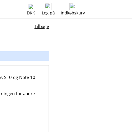
DKK
Log på
Indkøbskurv
Tilbage
S9, S10 og Note 10
tningen for andre