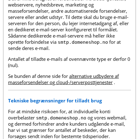
webservere, nyhedsbreve, marketing og
masseforsendelser, andre automatiserede forsendelser,
servere eller andet udstyr. Til dette skal du bruge e-mail-
serveren for den person, du lejer internetadgang af, eller
en dedikeret e-mail-server konfigureret til formålet.
Sådanne dedikerede e-mail-servere må heller ikke
oprette forbindelse via
for at
smtp.domeneshop.no
sende deres e-mail.
Antallet af tilladte e-mails af ovennævnte type er derfor 0
(nul).
Se bunden af denne side for
alternative udbydere af
masseforsendelser og cloud-/serverposttjenester
.
Tekniske begrænsninger for tilladt brug
For at mindske risikoen for, at individuelle konti
overbelaster
og vores webmail,
smtp.domeneshop.no
og dermed forhindrer andre kunders udgående e-mail,
har vi sat grænser for antallet af beskeder, der kan
forsøges sendt inden for bestemte tidsperioder.