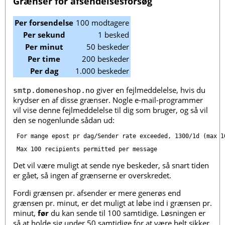
Grænser for afsendelsesforsøg
Per forsendelse
100 modtagere
Per sekund
1 besked
Per minut
50 beskeder
Per time
200 beskeder
Per dag
1.000 beskeder
giver en fejlmeddelelse, hvis du
smtp.domeneshop.no
krydser en af disse grænser. Nogle e-mail-programmer
vil vise denne fejlmeddelelse til dig som bruger, og så vil
den se nogenlunde sådan ud:
For mange epost pr dag/Sender rate exceeded, 1300/1d (max 1
Max 100 recipients permitted per message
Det vil være muligt at sende nye beskeder, så snart tiden
er gået, så ingen af grænserne er overskredet.
Fordi grænsen pr. afsender er mere generøs end
grænsen pr. minut, er det muligt at løbe ind i grænsen pr.
minut,
før
du kan sende til 100 samtidige. Løsningen er
så at holde sig under 50 samtidige for at være helt sikker.