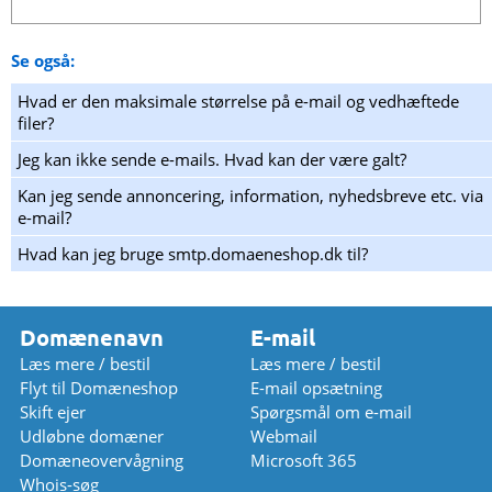
Se også:
Hvad er den maksimale størrelse på e-mail og vedhæftede
filer?
Jeg kan ikke sende e-mails. Hvad kan der være galt?
Kan jeg sende annoncering, information, nyhedsbreve etc. via
e-mail?
Hvad kan jeg bruge smtp.domaeneshop.dk til?
Domænenavn
E-mail
Læs mere / bestil
Læs mere / bestil
Flyt til Domæneshop
E-mail opsætning
Skift ejer
Spørgsmål om e-mail
Udløbne domæner
Webmail
Domæneovervågning
Microsoft 365
Whois-søg