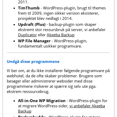
2011.
TimThumb
- WordPress-plugin, brugt til themes
frem til 2009, ingen sikker version eksisterer,
prosjektet blev nedlagt i 2014.
Updraft (Plus)
- backup-plugin som skaper
ekstremt stor ressursbruk på server, vi anbefaler
Duplicator
eller
Akeeba Backup
WP File Manager
- WordPress-plugin,
fundamentalt usikker programvare.
Undgå disse programmene
Vi ber om, at du ikke installerer følgende programvare på
webhotel, da de ofte skaber problemer. Brugere som
besøger eller administrerer websider med disse
programmene risikerer at spærre sig selv ute pga.
ekstrem ressourcebrug.
All-in-One WP Migration
- WordPress-plugin for
at migrere WordPress-sider,
vi anbefaler Akeeba
Backup
Backupbuddy
- WordPress-plugin for at tage