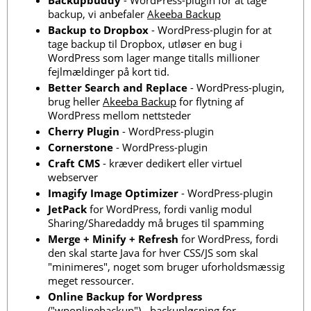
backup, vi anbefaler
Akeeba Backup
Backup to Dropbox
- WordPress-plugin for at
tage backup til Dropbox, utløser en bug i
WordPress som lager mange titalls millioner
fejlmældinger på kort tid.
Better Search and Replace
- WordPress-plugin,
brug heller
Akeeba Backup
for flytning af
WordPress mellom nettsteder
Cherry Plugin
- WordPress-plugin
Cornerstone
- WordPress-plugin
Craft CMS
- kræver dedikert eller virtuel
webserver
Imagify Image Optimizer
- WordPress-plugin
JetPack
for WordPress, fordi vanlig modul
Sharing/Sharedaddy må bruges til spamming
Merge + Minify + Refresh
for WordPress, fordi
den skal starte Java for hver CSS/JS som skal
"minimeres", noget som bruger uforholdsmæssig
meget ressourcer.
Online Backup for Wordpress
("wponlinebackup") - backupløsning for