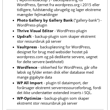
WordPress, fjernet fra wordpress.org i 2015 eller
tidligere, fuldstændig ubrugelig og lager ekstreme
mængder fejlmældinger
Photo Gallery by Gallery Bank
("gallery-bank") -
WordPress-plugin
Thrive Visual Editor
- WordPress-plugin
Updraft
- backup-plugin som skaper ekstremt
stor ressursbruk på server
Vaultpress
- backupløsning for WordPress,
designet for brug med websider hostet på
wordpress.com og på dedikerte servere, uegnet
for delte servere (webhotel)
Wordfence
- sikkerhed for WordPress, går ofte
løbsk og fylder enten disk eller database med
mange gigabyte data
WP All Import
- plugin til dataimport, der
forårsager ekstremt serverressourceforbrug, fordi
det ikke understøtter extended inserts i SQL.
WP-Optimize
- backup-plugin som skaper
ekstremt stor ressursbruk på server