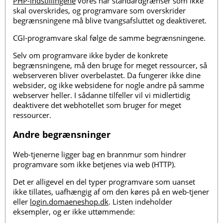
PHP-indstillingene
vores har standardgrænser som ikke
skal overskrides, og programvare som overskrider
begrænsningene må blive tvangsafsluttet og deaktiveret.
CGI-programvare skal følge de samme begrænsningene.
Selv om programvare ikke byder de konkrete
begrænsningene, må den bruge for meget ressourcer, så
webserveren bliver overbelastet. Da fungerer ikke dine
websider, og ikke websidene for nogle andre på samme
webserver heller. I sådanne tilfeller vil vi midlertidig
deaktivere det webhotellet som bruger for meget
ressourcer.
Andre begrænsninger
Web-tjenerne ligger bag en brannmur som hindrer
programvare som ikke betjenes via web (HTTP).
Det er alligevel en del typer programvare som uanset
ikke tillates, uafhængig af om den køres på en web-tjener
eller
login.domaeneshop.dk
. Listen indeholder
eksempler, og er ikke uttømmende: