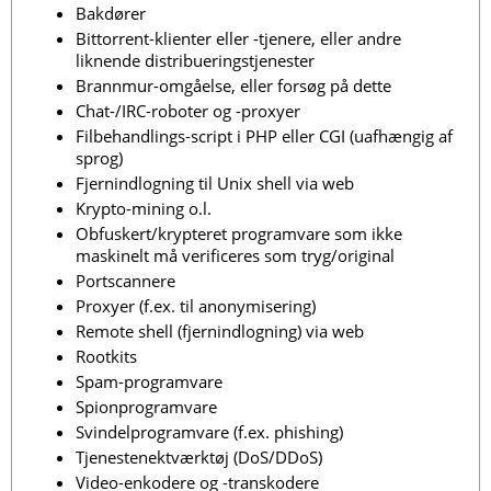
Bakdører
Bittorrent-klienter eller -tjenere, eller andre
liknende distribueringstjenester
Brannmur-omgåelse, eller forsøg på dette
Chat-/IRC-roboter og -proxyer
Filbehandlings-script i PHP eller CGI (uafhængig af
sprog)
Fjernindlogning til Unix shell via web
Krypto-mining o.l.
Obfuskert/krypteret programvare som ikke
maskinelt må verificeres som tryg/original
Portscannere
Proxyer (f.ex. til anonymisering)
Remote shell (fjernindlogning) via web
Rootkits
Spam-programvare
Spionprogramvare
Svindelprogramvare (f.ex. phishing)
Tjenestenektværktøj (DoS/DDoS)
Video-enkodere og -transkodere