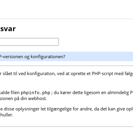
 svar
P-versionen og konfigurationen?
 slået til ved konfiguration, ved at oprette et PHP-script med føl
kalde filen
; du kører dette ligesom en almindelig P
phpinfo.php
rsionen på din webhost.
de disse oplysninger let tilgængelige for andre, da det kan give o
huller.