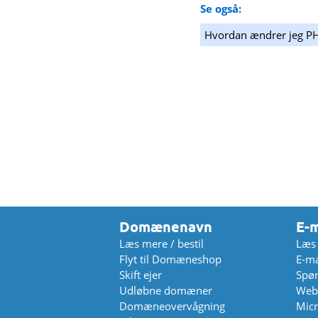
Se også:
Hvordan ændrer jeg PH
Domænenavn
E-m
Læs mere / bestil
Læs 
Flyt til Domæneshop
E-ma
Skift ejer
Spør
Udløbne domæner
Web
Domæneovervågning
Micr