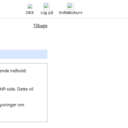
DKK
Log på
Indkøbskurv
Tilbage
gende indhold:
HP-side. Dette vil
plysninger om