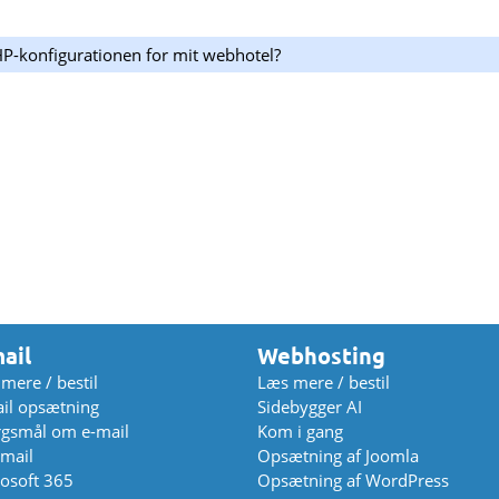
P-konfigurationen for mit webhotel?
ail
Webhosting
mere / bestil
Læs mere / bestil
il opsætning
Sidebygger AI
gsmål om e-mail
Kom i gang
mail
Opsætning af Joomla
osoft 365
Opsætning af WordPress