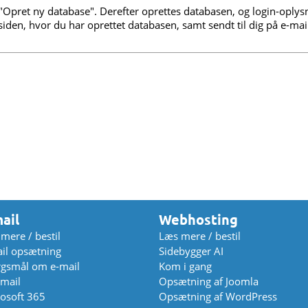
Opret ny database". Derefter oprettes databasen, og login-oplysnin
iden, hvor du har oprettet databasen, samt sendt til dig på e-mai
ail
Webhosting
mere / bestil
Læs mere / bestil
il opsætning
Sidebygger AI
gsmål om e-mail
Kom i gang
mail
Opsætning af Joomla
osoft 365
Opsætning af WordPress