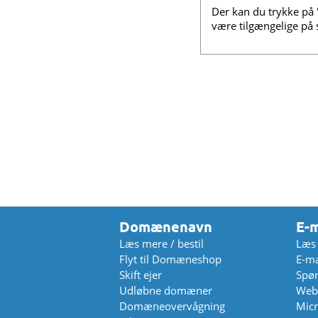
Der kan du trykke på "
være tilgængelige på s
Domænenavn
E-m
Læs mere / bestil
Læs 
Flyt til Domæneshop
E-ma
Skift ejer
Spør
Udløbne domæner
Web
Domæneovervågning
Micr