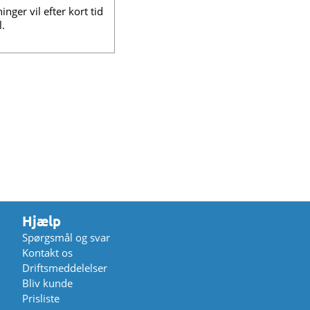
ger vil efter kort tid
l.
Hjælp
Spørgsmål og svar
Kontakt os
Driftsmeddelelser
Bliv kunde
Prisliste