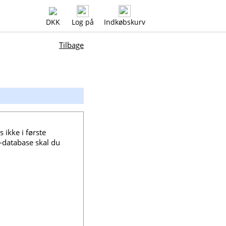
DKK
Log på
Indkøbskurv
Tilbage
ikke i første
L-database skal du