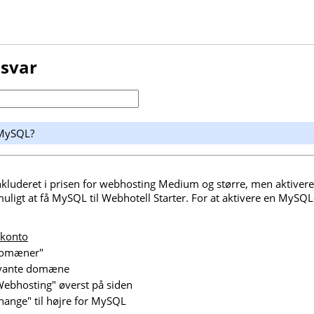
 svar
 MySQL?
luderet i prisen for webhosting Medium og større, men aktiveres 
uligt at få MySQL til Webhotell Starter. For at aktivere en MySQ
 konto
 domæner"
levante domæne
Webhosting" øverst på siden
hange" til højre for MySQL