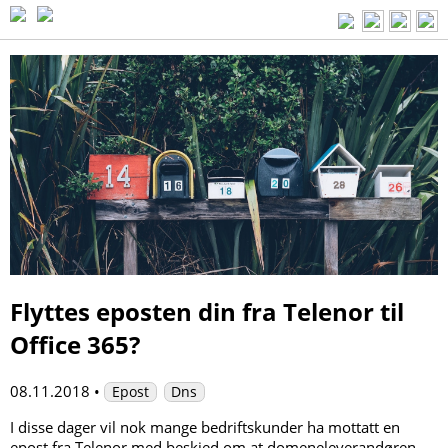
Flyttes eposten din fra Telenor til
Office 365?
08.11.2018
•
Epost
Dns
I disse dager vil nok mange bedriftskunder ha mottatt en
epost fra Telenor med beskjed om at domeneleverandøren