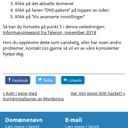
Klikk på det aktuelle domenet
Klikk på fanen “DNS-pekere” på toppen av siden
Klikk på “Vis avanserte innstillinger”
Så kan du fortsette på punkt 5 i denne veiledningen:
Informasjonsepost fra Telenor, november 2018
Hvis du opplevere dette som vanskelig, eller har noen andre
problemer, kontakt oss gjerne så vil en av våre konsulenter
hjelpe deg.
Facebook
Twitter
LinkedIn
« Kom i gang med
Har min epost blitt hacket? »
hurtiginstallasjon av Wordpress
Domænenavn
E-mail
Læs mere / bestil
Læs mere / bestil