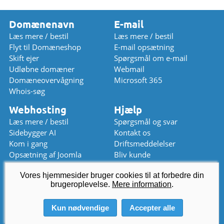
Domænenavn
E-mail
Læs mere / bestil
Læs mere / bestil
Flyt til Domæneshop
E-mail opsætning
Skift ejer
Spørgsmål om e-mail
Udløbne domæner
Webmail
Domæneovervågning
Microsoft 365
Whois-søg
Webhosting
Hjælp
Læs mere / bestil
Spørgsmål og svar
Sidebygger AI
Kontakt os
Kom i gang
Driftsmeddelelser
Opsætning af Joomla
Bliv kunde
Opsætning af WordPress
Prisliste
Vores hjemmesider bruger cookies til at forbedre din
kundeservice
brugeroplevelse.
@
Mere information
domaeneshop.dk
.
+47 2294 3333 (08-17)
Kun nødvendige
Accepter alle
© 2026 Domeneshop AS ·
Om os
·