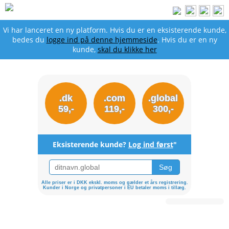
Vi har lanceret en ny platform. Hvis du er en eksisterende kunde,
bedes du
logge ind på denne hjemmeside
. Hvis du er en ny
kunde,
skal du klikke her
.dk
.com
.global
59,-
119,-
300,-
Eksisterende kunde?
Log ind først
"
Alle priser er i DKK ekskl. moms og gælder et års registrering.
Kunder i Norge og privatpersoner i EU betaler moms i tillæg.