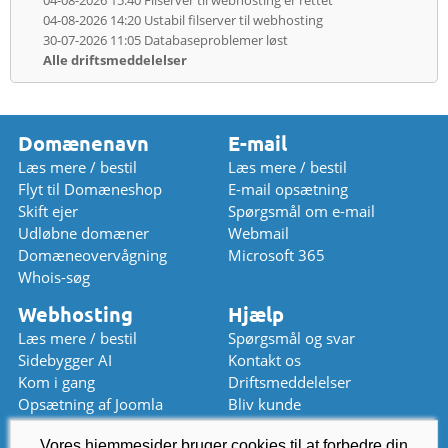
04-08-2026 14:20
Ustabil filserver til webhosting
30-07-2026 11:05
Databaseproblemer løst
Alle driftsmeddelelser
Domænenavn
E-mail
Læs mere / bestil
Læs mere / bestil
Flyt til Domæneshop
E-mail opsætning
Skift ejer
Spørgsmål om e-mail
Udløbne domæner
Webmail
Domæneovervågning
Microsoft 365
Whois-søg
Webhosting
Hjælp
Læs mere / bestil
Spørgsmål og svar
Sidebygger AI
Kontakt os
Kom i gang
Driftsmeddelelser
Opsætning af Joomla
Bliv kunde
Opsætning af WordPress
Prisliste
Vores hjemmesider bruger cookies til at forbedre din