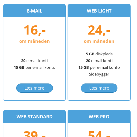
E-MAIL
WEB LIGHT
16,-
24,-
om måneden
om måneden
5 GB
diskplads
20
e-mail konti
20
e-mail konti
15 GB
per e-mail konto
15 GB
per e-mail konto
Sidebygger
Læs mere
Læs mere
WEB STANDARD
WEB PRO
39,-
54,-