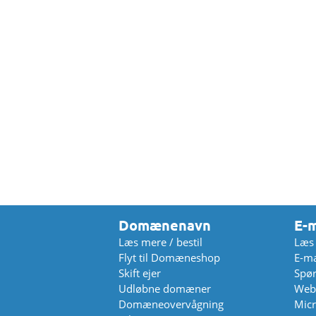
Domænenavn
E-m
Læs mere / bestil
Læs 
Flyt til Domæneshop
E-ma
Skift ejer
Spør
Udløbne domæner
Web
Domæneovervågning
Micr