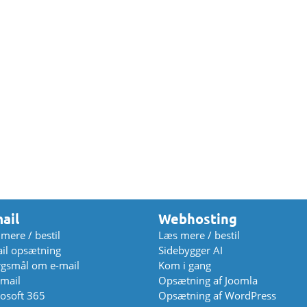
ail
Webhosting
mere / bestil
Læs mere / bestil
il opsætning
Sidebygger AI
gsmål om e-mail
Kom i gang
mail
Opsætning af Joomla
osoft 365
Opsætning af WordPress