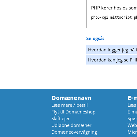
PHP kører hos os so
Se også:
Hvordan logger jeg på i
Hvordan kan jeg se PH
Domænenavn
E-m
Læs mere / bestil
Læs 
Flyt til Domæneshop
E-ma
Skift ejer
Spør
Udløbne domæner
Web
Domæneovervågning
Micr