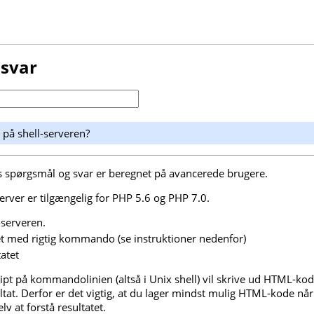
 svar
 på shell-serveren?
es spørgsmål og svar er beregnet på avancerede brugere.
erver er tilgængelig for PHP 5.6 og PHP 7.0.
-serveren.
et med rigtig kommando (se instruktioner nedenfor)
tatet
ipt på kommandolinien (altså i Unix shell) vil skrive ud HTML-kod
tat. Derfor er det vigtig, at du lager mindst mulig HTML-kode når 
elv at forstå resultatet.