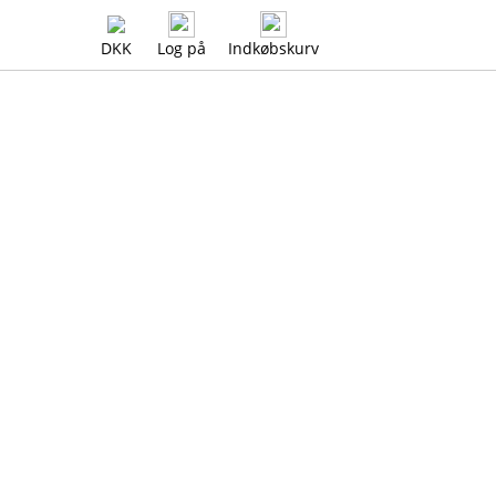
DKK
Log på
Indkøbskurv