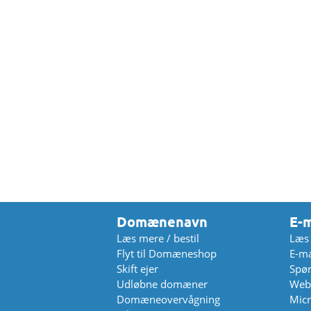
Domænenavn
E-m
Læs mere / bestil
Læs 
Flyt til Domæneshop
E-ma
Skift ejer
Spør
Udløbne domæner
Web
Domæneovervågning
Micr