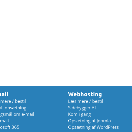
ail
Webhosting
mere / bestil
Læs mere / bestil
il opsætning
Sidebygger AI
gsmål om e-mail
Kom i gang
mail
Opsætning af Joomla
osoft 365
Opsætning af WordPress