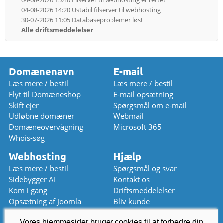
04-08-2026 14:20
Ustabil filserver til webhosting
30-07-2026 11:05
Databaseproblemer løst
Alle driftsmeddelelser
Domænenavn
E-mail
Læs mere / bestil
Læs mere / bestil
Flyt til Domæneshop
E-mail opsætning
Skift ejer
Spørgsmål om e-mail
Udløbne domæner
Webmail
Domæneovervågning
Microsoft 365
Whois-søg
Webhosting
Hjælp
Læs mere / bestil
Spørgsmål og svar
Sidebygger AI
Kontakt os
Kom i gang
Driftsmeddelelser
Opsætning af Joomla
Bliv kunde
Opsætning af WordPress
Prisliste
Vores hjemmesider bruger cookies til at forbedre din