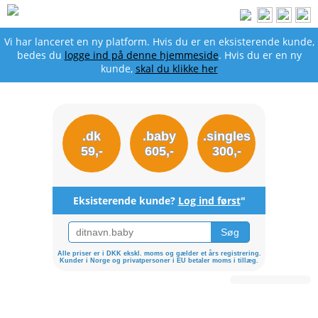
Vi har lanceret en ny platform. Hvis du er en eksisterende kunde,
bedes du
logge ind på denne hjemmeside
. Hvis du er en ny
kunde,
skal du klikke her
.dk
.baby
.singles
59,-
605,-
300,-
Eksisterende kunde?
Log ind først
"
Alle priser er i DKK ekskl. moms og gælder et års registrering.
Kunder i Norge og privatpersoner i EU betaler moms i tillæg.