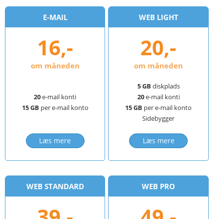
E-MAIL
WEB LIGHT
16,-
20,-
om måneden
om måneden
5 GB
diskplads
20
e-mail konti
20
e-mail konti
15 GB
per e-mail konto
15 GB
per e-mail konto
Sidebygger
Læs mere
Læs mere
WEB STANDARD
WEB PRO
39,-
49,-